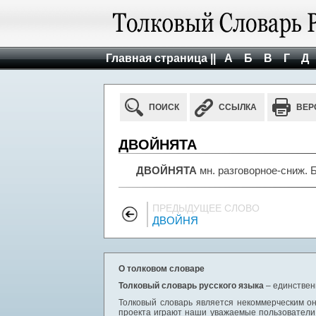
Главная страница ||
А
Б
В
Г
Д
ПОИСК
ССЫЛКА
ВЕР
ДВОЙНЯТА
ДВОЙНЯТА
мн. разговорное-сниж. 
ПРЕДЫДУЩЕЕ СЛОВО
ДВОЙНЯ
О толковом словаре
Толковый словарь русского языка
– единствен
Толковый словарь является некоммерческим он
проекта играют наши уважаемые пользователи,