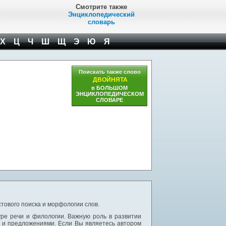
Смотрите также
Энциклопедический
словарь
Х
Ц
Ч
Ш
Щ
Э
Ю
Я
Поискать также слово
ДВОЙНЯТА
в БОЛЬШОМ
ЭНЦИКЛОПЕДИЧЕСКОМ
СЛОВАРЕ
тового поиска и морфологии слов.
уре речи и филологии. Важную роль в развитии
и и предложениями. Если Вы являетесь автором