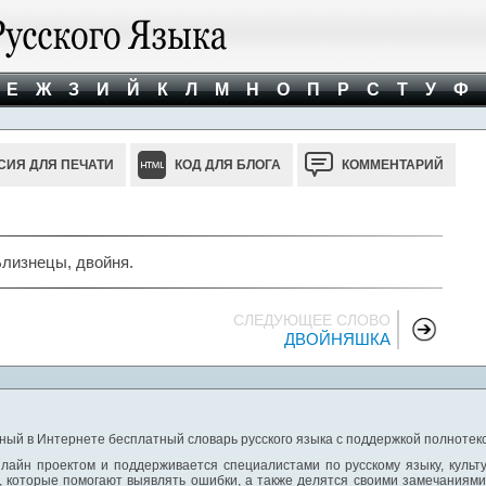
Е
Ж
З
И
Й
К
Л
М
Н
О
П
Р
С
Т
У
Ф
СИЯ ДЛЯ ПЕЧАТИ
КОД ДЛЯ БЛОГА
КОММЕНТАРИЙ
Близнецы, двойня.
СЛЕДУЮЩЕЕ СЛОВО
ДВОЙНЯШКА
ный в Интернете бесплатный словарь русского языка с поддержкой полнотекс
лайн проектом и поддерживается специалистами по русскому языку, культ
 которые помогают выявлять ошибки, а также делятся своими замечаниям