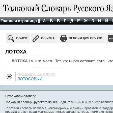
Главная страница ||
А
Б
В
Г
Д
Е
Ж
З
И
Й
ПОИСК
ССЫЛКА
ВЕРСИЯ ДЛЯ ПЕЧАТИ
ЛОТОХА
ЛОТОХА
I м. и ж. местн. Тот, кто много лотошит, лотошится
ПРЕДЫДУЩЕЕ СЛОВО
ЛОТОСОВЫЙ
О толковом словаре
Толковый словарь русского языка
– единственный в Интернете бесплатн
Толковый словарь является некоммерческим онлайн проектом и поддерж
проекта играют наши уважаемые пользователи, которые помогают выяв