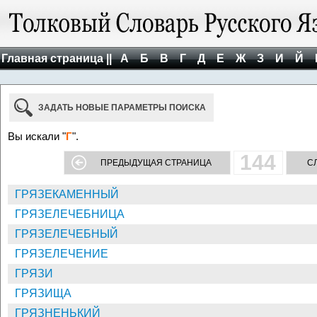
Главная страница ||
А
Б
В
Г
Д
Е
Ж
З
И
Й
ЗАДАТЬ НОВЫЕ ПАРАМЕТРЫ ПОИСКА
Вы искали "
Г
".
144
ПРЕДЫДУЩАЯ СТРАНИЦА
С
ГРЯЗЕКАМЕННЫЙ
ГРЯЗЕЛЕЧЕБНИЦА
ГРЯЗЕЛЕЧЕБНЫЙ
ГРЯЗЕЛЕЧЕНИЕ
ГРЯЗИ
ГРЯЗИЩА
ГРЯЗНЕНЬКИЙ