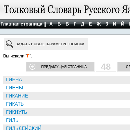
Главная страница ||
А
Б
В
Г
Д
Е
Ж
З
И
Й
ЗАДАТЬ НОВЫЕ ПАРАМЕТРЫ ПОИСКА
Вы искали "
Г
".
48
ПРЕДЫДУЩАЯ СТРАНИЦА
С
ГИЕНА
ГИЕНЫ
ГИКАНИЕ
ГИКАТЬ
ГИКНУТЬ
ГИЛЬ
ГИЛЬДЕЙСКИЙ