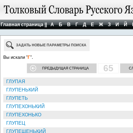
Главная страница ||
А
Б
В
Г
Д
Е
Ж
З
И
Й
ЗАДАТЬ НОВЫЕ ПАРАМЕТРЫ ПОИСКА
Вы искали "
Г
".
65
ПРЕДЫДУЩАЯ СТРАНИЦА
С
ГЛУПАЯ
ГЛУПЕНЬКИЙ
ГЛУПЕТЬ
ГЛУПЕХОНЬКИЙ
ГЛУПЕХОНЬКО
ГЛУПЕЦ
ГЛУПЕШЕНЬКИЙ