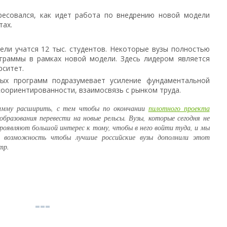
ресовался, как идет работа по внедрению новой модели
тах.
ели учатся 12 тыс. студентов. Некоторые вузы полностью
граммы в рамках новой модели. Здесь лидером является
рситет.
ных программ подразумевает усиление фундаментальной
оориентированности, взаимосвязь с рынком труда.
рамму расширить, с тем чтобы по окончании
пилотного проекта
бразования перевести на новые рельсы. Вузы, которые сегодня не
роявляют большой интерес к тому, чтобы в него войти туда, и мы
 возможность чтобы лучшие российские вузы дополнили этот
тр.