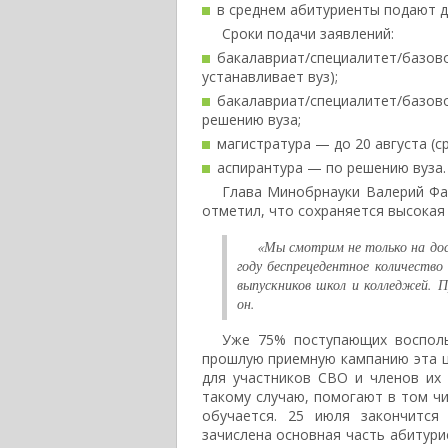
в среднем абитуриенты подают д
Сроки подачи заявлений:
бакалавриат/специалитет/базово
устанавливает вуз);
бакалавриат/специалитет/ба
решению вуза;
магистратура — до 20 августа (ср
аспирантура — по решению вуза.
Глава Минобрнауки Валерий Фал
отметил, что сохраняется высокая
«Мы смотрим не только на дост
году беспрецедентное количеств
выпускников школ и колледжей. 
он.
Уже 75% поступающих восполь
прошлую приемную кампанию эта ц
для участников СВО и членов их
такому случаю, помогают в том ч
обучается. 25 июля закончится
зачислена основная часть абитури