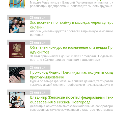
Максим Решетников и Валерий Фальков выступили на п
реализации федпроекта «Производительность труда» в
29 января
Эксперимент по приёму в колледж через супер
онлайн»
Апробацию планируется провести в приёмную кампанию 
регионах
29 января
Объявлен конкурс на назначение стипендии Пр
адъюнктов
Заявки принимаются до 14:00 мск 27 февраля. Подать 
портале «Стипендии аспирантам и адъюнктам»
29 января
Промокод Яндекс Практикум: как получить скид
программированию
Курсы по веб-разработке, аналитике данных, тестирова
тысячам людей сменить профессию и начать карьеру в 
28 января
Владимир Желонкин посетил федеральный тех
образования в Нижнем Новгороде
Делегация осмотрела высокотехнологичные лаборатори
современную студию звукозаписи в кластере креативных