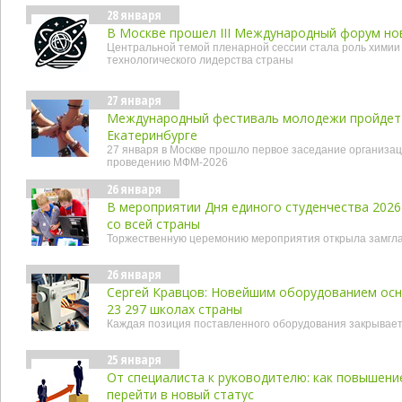
28 января
В Москве прошел III Международный форум н
Центральной темой пленарной сессии стала роль химии
технологического лидерства страны
27 января
Международный фестиваль молодежи пройдет 1
Екатеринбурге
27 января в Москве прошло первое заседание организац
проведению МФМ-2026
26 января
В мероприятии Дня единого студенчества 2026
со всей страны
Торжественную церемонию мероприятия открыла замгла
26 января
Сергей Кравцов: Новейшим оборудованием осн
23 297 школах страны
Каждая позиция поставленного оборудования закрывает
25 января
От специалиста к руководителю: как повышен
перейти в новый статус