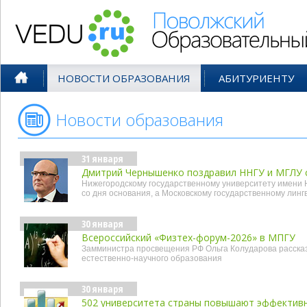
Поволжский Образовательный По
НОВОСТИ ОБРАЗОВАНИЯ
АБИТУРИЕНТУ
Новости образования
- янв'26
31 января
Дмитрий Чернышенко поздравил ННГУ и МГЛУ 
Нижегородскому государственному университету имени Н
со дня основания, а Московскому государственному линг
30 января
Всероссийский «Физтех-форум-2026» в МПГУ
Замминистра просвещения РФ Ольга Колударова рассказ
естественно-научного образования
30 января
502 университета страны повышают эффектив