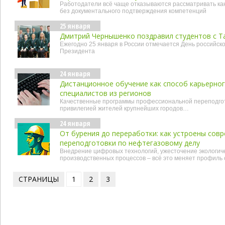
Работодатели всё чаще отказываются рассматривать ка
без документального подтверждения компетенций
25 января
Дмитрий Чернышенко поздравил студентов с 
Ежегодно 25 января в России отмечается День российско
Президента
24 января
Дистанционное обучение как способ карьерног
специалистов из регионов
Качественные программы профессиональной переподгот
привилегией жителей крупнейших городов…
24 января
От бурения до переработки: как устроены со
переподготовки по нефтегазовому делу
Внедрение цифровых технологий, ужесточение экологич
производственных процессов – всё это меняет профиль
СТРАНИЦЫ
1
2
3