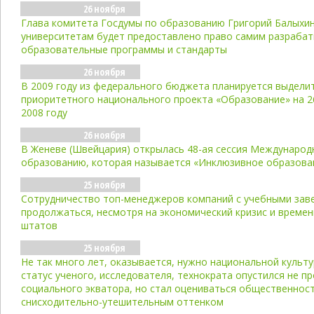
26 ноября
Глава комитета Госдумы по образованию Григорий Балыхи
университетам будет предоставлено право самим разраба
образовательные программы и стандарты
26 ноября
В 2009 году из федерального бюджета планируется выдели
приоритетного национального проекта «Образование» на 2
2008 году
26 ноября
В Женеве (Швейцария) открылась 48-ая сессия Международ
образованию, которая называется «Инклюзивное образован
25 ноября
Сотрудничество топ-менеджеров компаний с учебными зав
продолжаться, несмотря на экономический кризис и време
штатов
25 ноября
Не так много лет, оказывается, нужно национальной культу
статус ученого, исследователя, технократа опустился не п
социального экватора, но стал оцениваться общественнос
снисходительно-утешительным оттенком