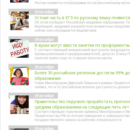
России появится госпрограмма по патриотическому вос
29 октября
Устная часть в ЕГЭ по русскому языку появится
Об этом сообщает Российская академия образования. 
Вербицкой, академия разработала конкретные предложе
сейчас они обсуждаются ведомством
29 октября
В вузах могут ввести занятия по профориента
С соответствующей инициативой выступила председате
промышленников и предпринимателей, депутат Елена Па
занятия нужно еще со старших классов школы
29 октября
Более 30 российских регионов достигли 99% д
образования
Глава Минобрнауки Дмитрий Ливанов в рамках Правител
заявил, что в 31 российском регионе доступность дошко
29 октября
Правительство поручило проработать прогноз
средним образованием на следующие пять лет
Соответствующее поручение кабмина Минобрнауки и Ми
Правительства РФ по итогам совещания о совершенств
государственного заказа на рабочие специальности
29 октября