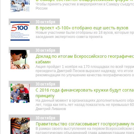
Чтобы принять участие в мероприятии в Самару съедутся
России
30 октября
В проект «5-100» отобрано еще шесть вузов
Новые участники были отобраны из 18 вузов, которые пр
заседания экспертного совета проекта
30 октября
Доклад по итогам Всероссийского географичес
кабмин
Акция пройдет 1 ноября на 170 площадках по всей терр
президента Дмитрий Песков выразил надежду, что итоги
рекомендации по улучшению качества географического 
30 октября
С 2016 года финансировать кружки будут сог
принципу
На данный момент в организациях дополнительного обр
лет, тогда как пять лет назад показатель не превышал 
Дмитрий Ливанов
30 октября
Правительство согласовывает госпрограмму п
В рамках своего выступления на первом Всероссийском
патриотических объединений глава администрации през