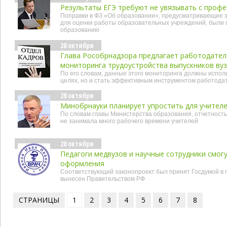
Результаты ЕГЭ требуют не увязывать с проф
Поправки в ФЗ «Об образовании», предусматривающие з
для оценки работы образовательных учреждений, были
образованию
28 октября
Глава Рособрнадзора предлагает работодател
мониторинга трудоустройства выпускников ву
По его словам, данные этого мониторинга должны испол
целях, но и стать эффективным инструментом работода
28 октября
Минобрнауки планирует упростить для учител
По словам главы Министерства образования, отчетность
не занимала много рабочего времени учителей
28 октября
Педагоги медвузов и научные сотрудники смог
оформления
Соответствующий законопроект был принят Госдумой в 
вынесен Правительством РФ
СТРАНИЦЫ
1
2
3
4
5
6
7
8