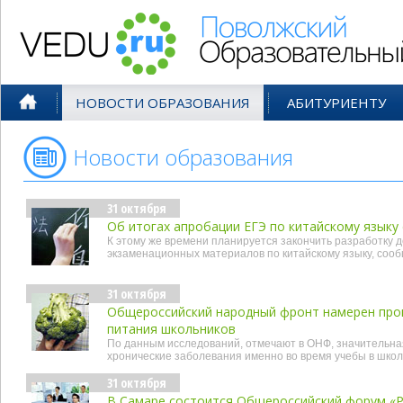
Поволжский Образовательный По
НОВОСТИ ОБРАЗОВАНИЯ
АБИТУРИЕНТУ
Новости образования
- окт'15
31 октября
Об итогах апробации ЕГЭ по китайскому языку 
К этому же времени планируется закончить разработку
экзаменационных материалов по китайскому языку, соо
31 октября
Общероссийский народный фронт намерен про
питания школьников
По данным исследований, отмечают в ОНФ, значительна
хронические заболевания именно во время учебы в шко
31 октября
В Самаре состоится Общероссийский форум «Р