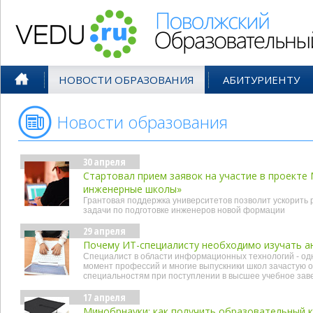
Поволжский Образовательный По
НОВОСТИ ОБРАЗОВАНИЯ
АБИТУРИЕНТУ
Новости образования
- апр'22
30 апреля
Стартовал прием заявок на участие в проект
инженерные школы»
Грантовая поддержка университетов позволит ускорить
задачи по подготовке инженеров новой формации
29 апреля
Почему ИТ-специалисту необходимо изучать ан
Специалист в области информационных технологий - од
момент профессий и многие выпускники школ зачастую 
специальностям при поступлении в высшее учебное заве
17 апреля
Минобрнауки: как получить образовательный 