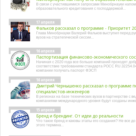
В связи с участившимися запросами Минобрнауки напо
образовательного кредитования с господдержкой...
17 апреля
Фальков рассказал о программе - Приоритет 2
Глава Минобрнауки Валерий Фальков выступил перед р
вузов на стратегической сессии...
16 апреля
Паспортизация финансово-экономического сос
Начиная с 2020 года все больше компаний проходят до
соответствие требованиям стандарта РОСС RU.З2254.04
компании получать паспорт ФЭСП
16 апреля
Дмитрий Чернышенко рассказал о программе п
специалистов-инженеров
В регионах на базе технических вузов в партнерстве с
компаниями международного уровня будут созданы ин
15 апреля
Бренд и брендинг. От идеи до реальности
Что такое бренд и каковы этапы его создания? Не все д
этого термина...