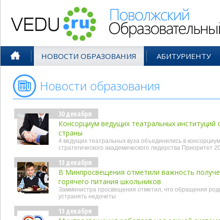
Поволжский Образовательный По
НОВОСТИ ОБРАЗОВАНИЯ
АБИТУРИЕНТУ
Новости образования
- дек'21
30 декабря
Консорциум ведущих театральных институций 
страны
4 ведущих театральных вуза объединились в консорциум
стратегического академического лидерства Приоритет 2
13 декабря
В Минпросвещения отметили важность получен
горячего питания школьников
Замминистра просвещения отметил, что обращения род
устранять недочеты
13 декабря