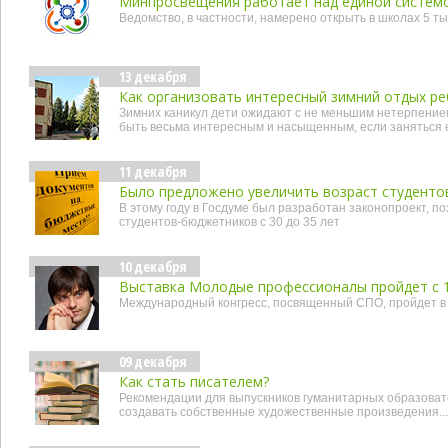
Минпросвещения работает над единой системо
Ведомство, в частности, намерено открыть в школах 5 ты
13 декабря
Как организовать интересный зимний отдых ре
Зимних каникул дети ожидают с не меньшим нетерпением
быть весьма интересным и насыщенным, если заняться 
11 декабря
Было предложено увеличить возраст студент
В этому году в Госдуме был разработан законопроект, п
студентов-бюджетников с 30 до 35 лет
10 декабря
Выставка Молодые профессионалы пройдет с 12
Международный конгресс, посвященный СПО, пройдет в
09 декабря
Как стать писателем?
Рекомендации для выпускников гуманитарных образова
создавать собственные художественные произведения...