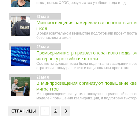
школ, новых ФГОС, результатах учебного года и т.д.
23 мая
Минпросвещения намеревается повысить анти
школ
В образовательном ведомстве подготовили проект пост
безопасности школ
22 мая
Премьер-министр призвал оперативно подключ
интернету российские школы
Соответствующая тема была поднята на заседании пре
стратегическому развитию и национальны проектам
22 мая
В Минпросвещения организуют повышение ква
мигрантов
Минпросвещения запустило конкурс, нацеленный на раз
моделей повышения квалификации, и подготовку тьютор
СТРАНИЦЫ
1
2
3