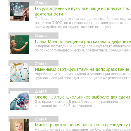
25 мая
Государственные вузы всё чаще используют эл
деятельности
Требования федеральных стандартов всё больше подтал
развитию ЭИОС, но и к использованию электронных сер
взаимодействие со студентами вне стен вуза...
24 мая
Глава Минпросвещения рассказала о дефиците 
В первом полугодии 2020 года планируется комплексное
по психолого-педагогическим, предметным. Коммуникат
24 мая
Именными сертификатами на допобразование п
Апробация механизма выдачи и реализации именных се
кружков и секций проходит апробацию в 42 регионах стр
23 мая
Около 138 тыс. школьников выбрало для сдачи
Это практически в 1,5 раза больше по сравнению с прош
составило около 84,5 тыс. человек
23 мая
Министр просвещения рассказала президенту о
На рабочей встрече с президентом Ольга Васильева рас