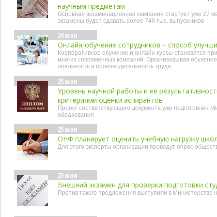
научным предметам
Основная экзаменационная кампания стартует уже 27 мая
экзамены будет сдавать более 749 тыс. выпускников
26 мая
Онлайн-обучение сотрудников – способ улучши
Корпоративное обучение и онлайн-курсы становятся пр
многих современных компаний. Организовывая обучение
лояльность и производительность труда
25 мая
Уровень научной работы и ее результативност
критериями оценки аспирантов
Проект соответствующего документа уже подготовлен М
образования
25 мая
ОНФ планирует оценить учебную нагрузку шко
Для этого эксперты организации проведут опрос обществ
25 мая
Внешний экзамен для проверки подготовки сту
Против такого предложения выступили в Министерстве 