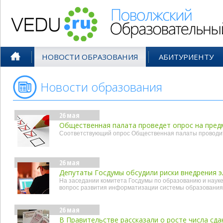
Поволжский Образовательный По
НОВОСТИ ОБРАЗОВАНИЯ
АБИТУРИЕНТУ
Новости образования
- май'19
26 мая
Общественная палата проведет опрос на пред
Соответствующий опрос Общественная палаты проводит
26 мая
Депутаты Госдумы обсудили риски внедрения 
На заседании комитета Госдумы по образованию и наук
вопрос развития информатизации системы образования
26 мая
В Правительстве рассказали о росте числа сд