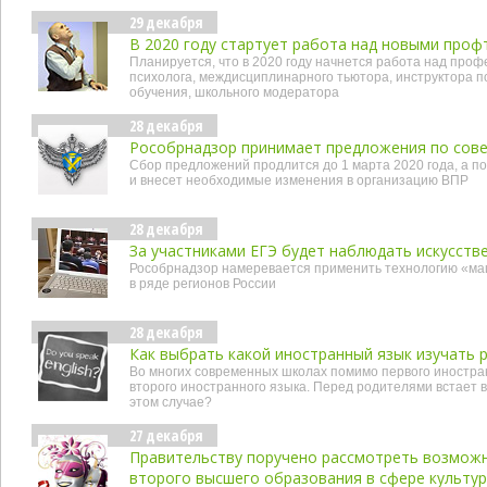
29 декабря
В 2020 году стартует работа над новыми проф
Планируется, что в 2020 году начнется работа над про
психолога, междисциплинарного тьютора, инструктора по
обучения, школьного модератора
28 декабря
Рособрнадзор принимает предложения по сов
Сбор предложений продлится до 1 марта 2020 года, а по
и внесет необходимые изменения в организацию ВПР
28 декабря
За участниками ЕГЭ будет наблюдать искусств
Рособрнадзор намеревается применить технологию «ма
в ряде регионов России
28 декабря
Как выбрать какой иностранный язык изучать 
Во многих современных школах помимо первого иностра
второго иностранного языка. Перед родителями встает в
этом случае?
27 декабря
Правительству поручено рассмотреть возможн
второго высшего образования в сфере культу