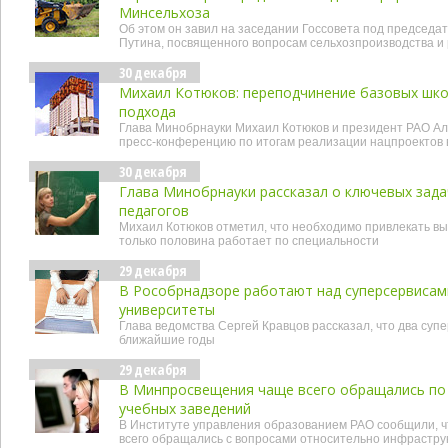
Минсельхоза
Об этом он завил на заседании Госсовета под председ
Путина, посвященного вопросам сельхозпроизводства и 
30 декабря
Михаил Котюков: переподчинение базовых шко
подхода
Глава Минобрнауки Михаил Котюков и президент РАО Ал
пресс-конференцию по итогам реализации нацпроектов в
30 декабря
Глава Минобрнауки рассказал о ключевых зада
педагогов
Михаил Котюков отметил, что необходимо привлекать вып
только половина работает по специальности
29 декабря
В Рособрнадзоре работают над суперсервисам
университеты
Глава ведомства Сергей Кравцов рассказал, что два суп
ближайшие годы
29 декабря
В Минпросвещения чаще всего обращались по
учебных заведений
В Институте управления образованием РАО сообщили, ч
всего обращались с вопросами относительно инфрастру