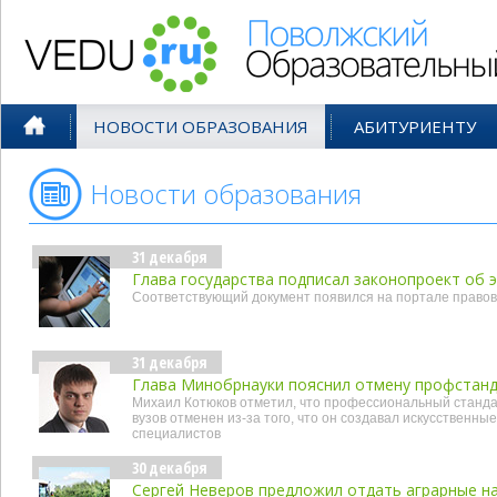
Поволжский Образовательный По
НОВОСТИ ОБРАЗОВАНИЯ
АБИТУРИЕНТУ
Новости образования
- дек'19
31 декабря
Глава государства подписал законопроект об 
Соответствующий документ появился на портале правов
31 декабря
Глава Минобрнауки пояснил отмену профстанд
Михаил Котюков отметил, что профессиональный станда
вузов отменен из-за того, что он создавал искусственн
специалистов
30 декабря
Сергей Неверов предложил отдать аграрные на