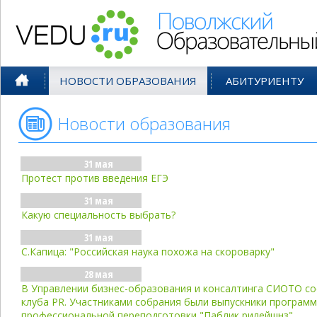
Поволжский Образовательный По
НОВОСТИ ОБРАЗОВАНИЯ
АБИТУРИЕНТУ
Новости образования
- май'04
31 мая
Протест против введения ЕГЭ
31 мая
Какую специальность выбрать?
31 мая
C.Капица: "Российская наука похожа на скороварку"
28 мая
В Управлении бизнес-образования и консалтинга СИОТО с
клуба PR. Участниками собрания были выпускники програм
профессиональной переподготовки "Паблик рилейшнз".