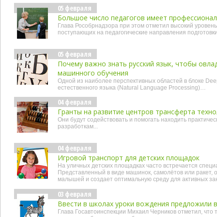
05 февраля
Большое число педагогов имеет профессиона
Глава Рособрнадзора при этом отметил высокий уровень
поступающих на педагогические направления подготовки
05 февраля
Почему важно знать русский язык, чтобы овла
машинного обучения
Одной из наиболее перспективных областей в блоке Dee
естественного языка (Natural Language Processing)…
04 февраля
Гранты на развитие центров трансферта техно
Они будут содействовать и помогать находить практиче
разработкам...
04 февраля
Игровой транспорт для детских площадок
На уличных детских площадках часто встречается специ
Представленный в виде машинок, самолётов или ракет, 
малышей и создает оптимальную среду для активных зан
03 февраля
Ввести в школах уроки вождения предложили 
Глава Госавтоинспекции Михаил Черников отметил, что т