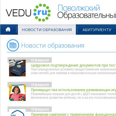
Поволжский Образовательный По
НОВОСТИ ОБРАЗОВАНИЯ
АБИТУРИЕНТУ
Новости образования
- фев'22
19 февраля
Цифровое подтверждение документов при пост
При определенных условиях предоставление оригиналов
(скан-копий) для приема в образовательную организаци
18 февраля
Преимущества использования развивающих игр
Развивающие игрушки для детей с ДЦП оказывают полож
физическое развитие ребенка, но и на его психоэмоцион
18 февраля
Приемная кампания с применением функционал