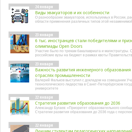
24 января
Виды эвакуаторов и их особенности
О разнообразии эвакуаторов, используемых в России, р
области применения различных типов этой незаменимой
23 января
6 тыс. иностранцев стали победителями и пр
олимпиады Open Doors
Участие было по трекам бакалавриата и магистратуры. 
российские вузы на бюджет в рамках квоты Правительст
23 января
Важность развития инженерного образования 
отраслях промышленности
Валерий Фальков выступил с докладом на совещании Уч
технологического лидерства в Санкт-Петербургском гос
университете
22 января
Стратегия развития образования до 2036
Александр Бугаев: «Приоритет образовательного сообщ
Стратегии развития образования до 2036 года с перспек
22 января
Лучшим студентам педагогических направлени