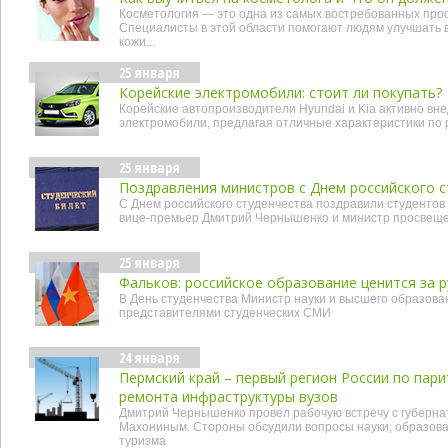
Косметология — это одна из самых востребованных проф
Специалисты в этой области помогают людям улучшать 
кожи...
25 января
Корейские электромобили: стоит ли покупать?
Корейские автопроизводители Hyundai и Kia активно вн
электромобили, предлагая отличные характеристики по р
25 января
Поздравления министров с Днем российского с
С Днем российского студенчества поздравили студентов
вице-премьер Дмитрий Чернышенко и министр просвеще
25 января
Фальков: российское образование ценится за 
В День студенчества Министр науки и высшего образова
представителями студенческих СМИ
24 января
Пермский край – первый регион России по па
ремонта инфраструктуры вузов
Дмитрий Чернышенко провел рабочую встречу с губерна
Махониным. Стороны обсудили вопросы науки, образова
туризма