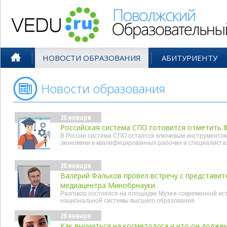
Поволжский Образовательный По
НОВОСТИ ОБРАЗОВАНИЯ
АБИТУРИЕНТУ
Новости образования
- янв'25
26 января
Российская система СПО готовится отметить 
В России система СПО остаётся ключевым инструментом
экономики в квалифицированных рабочих и специалиста
26 января
Валерий Фальков провел встречу с представит
медиацентра Минобрнауки
Разговор состоялся на площадке Музея современной ис
национальной системы высшего образования
26 января
Как выучиться на косметолога и что он долже