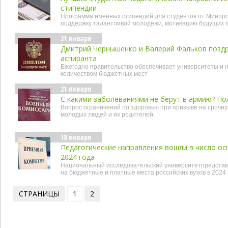
стипендии
Программа именных стипендий для студентов от Минпр
поддержку талантливой молодёжи, мотивацию будущих п
21 января
Дмитрий Чернышенко и Валерий Фальков позд
аспиранта
Ежегодно правительство обеспечивает университеты и
количеством бюджетных мест
21 января
С какими заболеваниями не берут в армию? По
Вопрос ограничений по здоровью при призыве на срочну
молодых людей и их родителей
18 января
Педагогические направления вошли в число ос
2024 года
Национальный исследовательский университетпредстави
на бюджетные и платные места российских вузов в 2024 
СТРАНИЦЫ
1
2