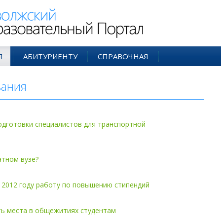
ий Образовательный Портал
Я
АБИТУРИЕНТУ
СПРАВОЧНАЯ
вания
- дек'11
одготовки специалистов для транспортной
атном вузе?
2012 году работу по повышению стипендий
ть места в общежитиях студентам