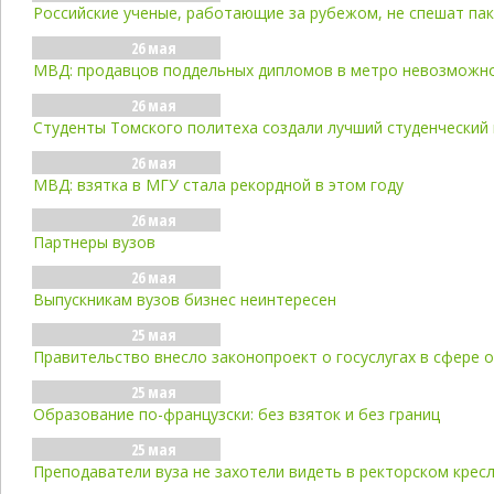
Российские ученые, работающие за рубежом, не спешат па
26 мая
МВД: продавцов поддельных дипломов в метро невозможно
26 мая
Студенты Томского политеха создали лучший студенческий 
26 мая
МВД: взятка в МГУ стала рекордной в этом году
26 мая
Партнеры вузов
26 мая
Выпускникам вузов бизнес неинтересен
25 мая
Правительство внесло законопроект о госуслугах в сфере 
25 мая
Образование по-французски: без взяток и без границ
25 мая
Преподаватели вуза не захотели видеть в ректорском крес