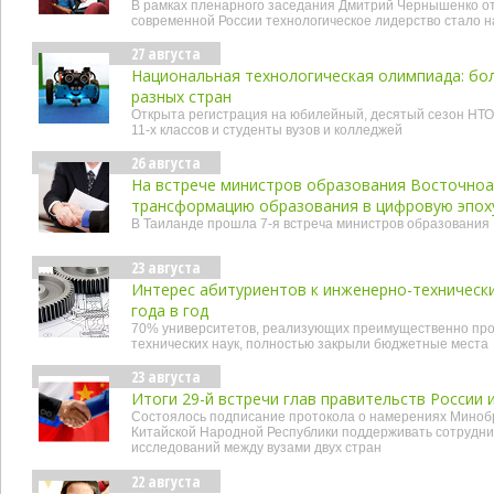
В рамках пленарного заседания Дмитрий Чернышенко от
современной России технологическое лидерство стало 
27 августа
Национальная технологическая олимпиада: бол
разных стран
Открыта регистрация на юбилейный, десятый сезон НТО
11-х классов и студенты вузов и колледжей
26 августа
На встрече министров образования Восточноа
трансформацию образования в цифровую эпох
В Таиланде прошла 7-я встреча министров образования
23 августа
Интерес абитуриентов к инженерно-техническ
года в год
70% университетов, реализующих преимущественно про
технических наук, полностью закрыли бюджетные места
23 августа
Итоги 29-й встречи глав правительств России 
Состоялось подписание протокола о намерениях Миноб
Китайской Народной Республики поддерживать сотрудни
исследований между вузами двух стран
22 августа