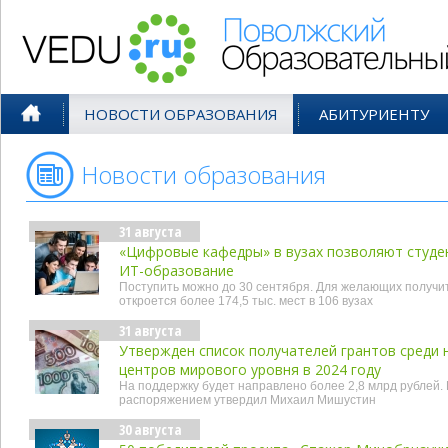
Поволжский Образовательный По
НОВОСТИ ОБРАЗОВАНИЯ
АБИТУРИЕНТУ
Новости образования
- авг'24
31 августа
«Цифровые кафедры» в вузах позволяют студе
ИТ-образование
Поступить можно до 30 сентября. Для желающих получ
откроется более 174,5 тыс. мест в 106 вузах
31 августа
Утвержден список получателей грантов среди
центров мирового уровня в 2024 году
На поддержку будет направлено более 2,8 млрд рублей.
распоряжением утвердил Михаил Мишустин
30 августа