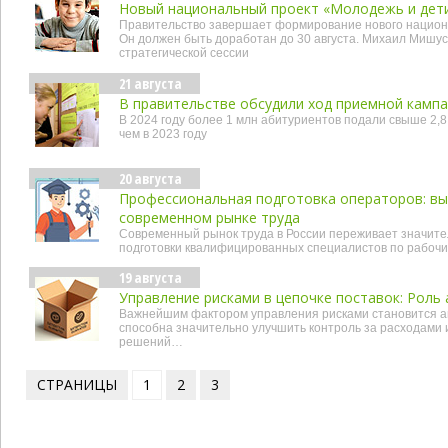
Новый национальный проект «Молодежь и дет
Правительство завершает формирование нового национ
Он должен быть доработан до 30 августа. Михаил Мишус
стратегической сессии
21 августа
В правительстве обсудили ход приемной кампан
В 2024 году более 1 млн абитуриентов подали свыше 2,8
чем в 2023 году
20 августа
Профессиональная подготовка операторов: вы
современном рынке труда
Современный рынок труда в России переживает значите
подготовки квалифицированных специалистов по рабо
19 августа
Управление рисками в цепочке поставок: Роль
Важнейшим фактором управления рисками становится ав
способна значительно улучшить контроль за расходами 
решений…
СТРАНИЦЫ
1
2
3