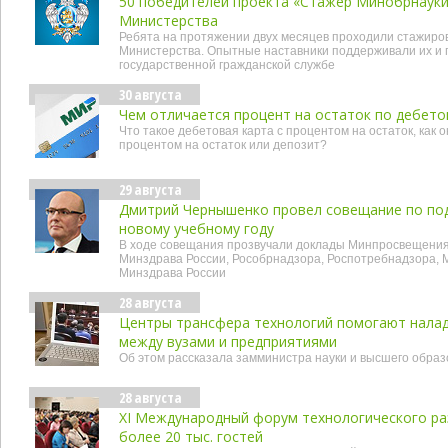
50 победителей проекта «Стажер Минобрнауки
Министерства
Ребята на протяжении двух месяцев проходили стажиров
Министерства. Опытные наставники поддерживали их и 
государственной гражданской службе
30 августа
Чем отличается процент на остаток по дебето
Что такое дебетовая карта с процентом на остаток, как о
процентом на остаток или депозит?
29 августа
Дмитрий Чернышенко провел совещание по под
новому учебному году
В ходе совещания прозвучали доклады Минпросвещения 
Минздрава России, Рособрнадзора, Роспотребнадзора, М
Минздрава России
28 августа
Центры трансфера технологий помогают нала
между вузами и предприятиями
Об этом рассказала замминистра науки и высшего обра
28 августа
XI Международный форум технологического ра
более 20 тыс. гостей