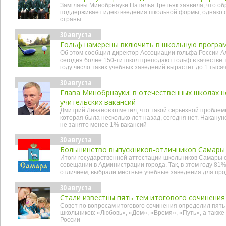
Замглавы Минобрнауки Наталья Третьяк заявила, что о
поддерживает идею введения школьной формы, однако о
страны
30 августа
Гольф намерены включить в школьную програм
Об этом сообщил директор Ассоциации гольфа России Ал
сегодня более 150-ти школ преподают гольф в качестве т
году число таких учебных заведений вырастет до 1 тыся
30 августа
Глава Минобрнауки: в отечественных школах не
учительских вакансий
Дмитрий Ливанов отметил, что такой серьезной проблемы
которая была несколько лет назад, сегодня нет. Наканун
не занято менее 1% вакансий
30 августа
Большинство выпускников-отличников Самары
Итоги государственной аттестации школьников Самары 
совещании в Администрации города. Так, в этом году 81
отличием, выбрали местные учебные заведения для пр
30 августа
Стали известны пять тем итогового сочинения
Совет по вопросам итогового сочинения определил пять
школьников: «Любовь», «Дом», «Время», «Путь», а также
России