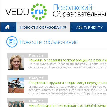
Поволжский Образовательный По
НОВОСТИ ОБРАЗОВАНИЯ
АБИТУРИЕНТУ
Новости образования
- авг'15
31 августа
Решение о создании госкорпорации по развити
Вице-премьер Ольга Голодец опровергла информацию о 
образования. По ее словам, на данный момент этот во
31 августа
Спортивные кружки и секции могут передать в
Министерство спорта подготовило поправки в ФЗ «Об о
передать спортивные кружки и секции в свое ведение. В
способствовать более эффективному отбору одаренных 
31 августа
Минобрнауки против единой школьной формы 