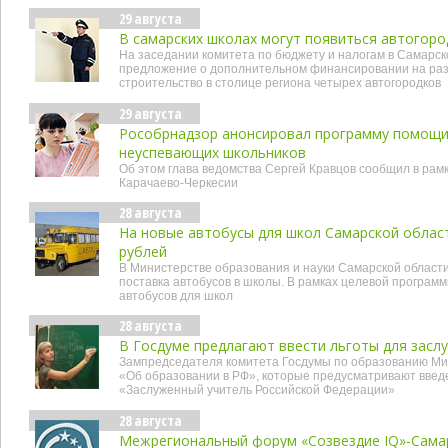
29 августа
В самарских школах могут появиться автогоро
На заседании комитета по бюджету и налогам в Самарск
предложение о дополнительном финансировании на раз
строительство в столице региона четырех автогородков
29 августа
Рособрнадзор анонсировал программу помощи 
неуспевающих школьников
Об этом глава ведомства Сергей Кравцов сообщил в рамк
Карачаево-Черкесии
28 августа
На новые автобусы для школ Самарской област
рублей
В Министерстве образования и науки Самарской области
поставка автобусов в школы. В рамках целевой программ
автобусов для школ
28 августа
В Госдуме предлагают ввести льготы для засл
Зампредседателя комитета Госдумы по образованию Мих
«Об образовании в РФ», которые предусматривают введ
«Заслуженный учитель Российской Федерации»
28 августа
Межрегиональный форум «Созвездие IQ»-Самар