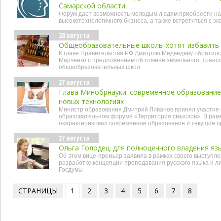
Самарской области
Форум дает возможность молодым людям приобрести на
высокотехнологичного бизнеса, а также встретиться с э
28 августа
Общеобразовательные школы хотят избавить 
К главе Правительства РФ Дмитрию Медведеву обратилс
Марченко с предложением об отмене земельного, трансп
общеобразовательных школ
27 августа
Глава Минобрнауки: современное образование
новых технологиях
Министр образования Дмитрий Ливанов принял участие
образовательном форуме «Территория смыслов». В рамк
охарактеризовал современное образование и текущие п
27 августа
Ольга Голодец: для полноценного владения яз
Об этом вице-премьер заявила в рамках своего выступл
разработке концепции преподавания русского языка и л
Госдумы
СТРАНИЦЫ
1
2
3
4
5
6
7
8