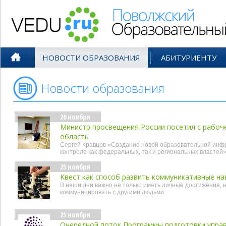
Поволжский Образовательный По
НОВОСТИ ОБРАЗОВАНИЯ
АБИТУРИЕНТУ
Новости образования
- ноя'23
26 ноября
Министр просвещения России посетил с рабоч
область
Сергей Кравцов «Создание новой образовательной инф
контроле как федеральных, так и региональных властей
25 ноября
Квест как способ развить коммуникативные на
В наши дни важно не только иметь личные достижения, 
коммуницировать с другими людьми
25 ноября
Очередной поток Программы подготовки управ