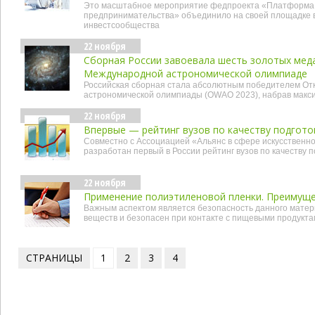
Это масштабное мероприятие федпроекта «Платформа у
предпринимательства» объединило на своей площадке ву
инвестсообщества
22 ноября
Сборная России завоевала шесть золотых мед
Международной астрономической олимпиаде
Российская сборная стала абсолютным победителем О
астрономической олимпиады (OWAO 2023), набрав макс
22 ноября
Впервые — рейтинг вузов по качеству подгото
Совместно с Ассоциацией «Альянс в сфере искусственн
разработан первый в России рейтинг вузов по качеству
22 ноября
Применение полиэтиленовой пленки. Преимуще
Важным аспектом является безопасность данного матер
веществ и безопасен при контакте с пищевыми продуктам
СТРАНИЦЫ
1
2
3
4