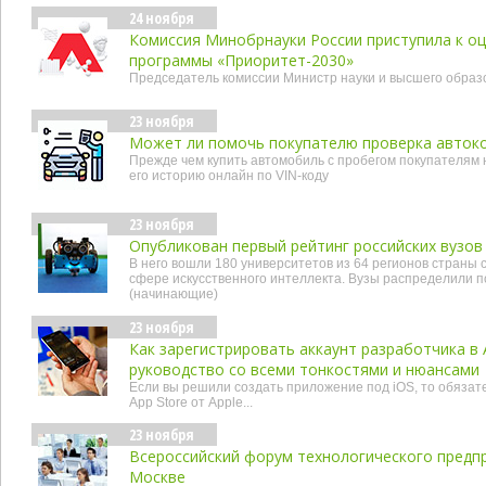
24 ноября
Комиссия Минобрнауки России приступила к о
программы «Приоритет-2030»
Председатель комиссии Министр науки и высшего образ
23 ноября
Может ли помочь покупателю проверка автоко
Прежде чем купить автомобиль с пробегом покупателям
его историю онлайн по VIN-коду
23 ноября
Опубликован первый рейтинг российских вузов
В него вошли 180 университетов из 64 регионов страны 
сфере искусственного интеллекта. Вузы распределили по
(начинающие)
23 ноября
Как зарегистрировать аккаунт разработчика в 
руководство со всеми тонкостями и нюансами
Если вы решили создать приложение под iOS, то обязат
App Store от Apple...
23 ноября
Всероссийский форум технологического предп
Москве