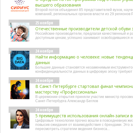
высшего образования
Второй поток объединил 85 представителей вузов, науч
компаний, региональных органов власти из 29 регионов 
25 ноября
Отечественные производители детской обуви 
Российские производители, предлагая качественный и 
доступным ценам, успешно занимают освободившиеся ни
24 ноября
Найти информацию о человеке: новые тенденци
данных
Большие данные становятся незаменимым инструментом,
конфиденциальности данных в цифровую эпоху требуют
24 ноября
В Санкт-Петербурге стартовал финал чемпион
мастерству «Профессионалы»
В церемонии открытия приняли участие министр просве
Санкт-Петербурга Александр Беглов
24 ноября
5 преимуществ использования онлайн-записи в
Цифровые технологии прочно вошли в повседневную жи
повысив ожидания от взаимодействия с брендами. Это 
пересмотреть стратегии ведения бизнеса...