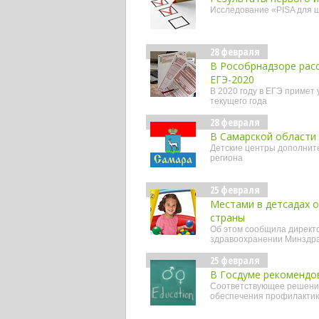
Исследование «PISA для ш
28 февраля
В Рособрнадзоре расс
ЕГЭ-2020
В 2020 году в ЕГЭ примет 
текущего года
28 февраля
В Самарской области 
Детские центры дополнит
региона
25 февраля
Местами в детсадах о
страны
Об этом сообщила директо
здравоохранении Минздра
25 февраля
В Госдуме рекомендов
Соответствующее решение 
обеспечения профилактик