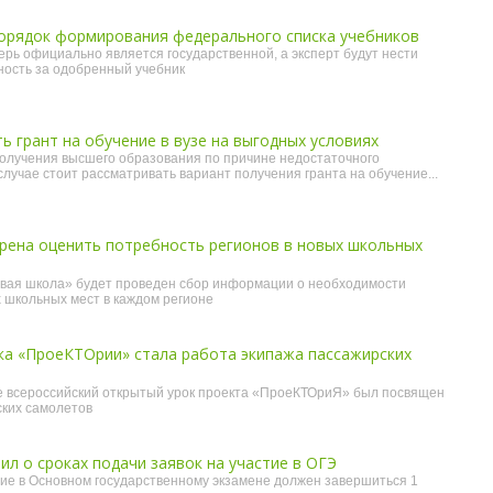
орядок формирования федерального списка учебников
ерь официально является государственной, а эксперт будут нести
ность за одобренный учебник
 грант на обучение в вузе на выгодных условиях
олучения высшего образования по причине недостаточного
лучае стоит рассматривать вариант получения гранта на обучение...
рена оценить потребность регионов в новых школьных
овая школа» будет проведен сбор информации о необходимости
 школьных мест в каждом регионе
ка «ПроеКТОрии» стала работа экипажа пассажирских
ле всероссийский открытый урок проекта «ПроеКТОриЯ» был посвящен
ских самолетов
л о сроках подачи заявок на участие в ОГЭ
ие в Основном государственному экзамене должен завершиться 1