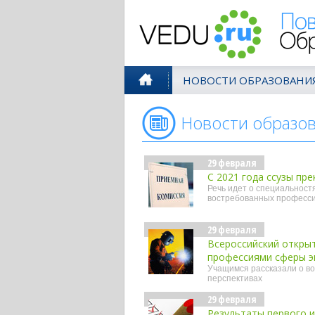
Поволжск
НОВОСТИ ОБРАЗОВАНИ
Новости образо
29 февраля
С 2021 года ссузы пр
Речь идет о специальностя
востребованных професс
29 февраля
Всероссийский открыт
профессиями сферы э
Учащимся рассказали о во
перспективах
29 февраля
Результаты первого и