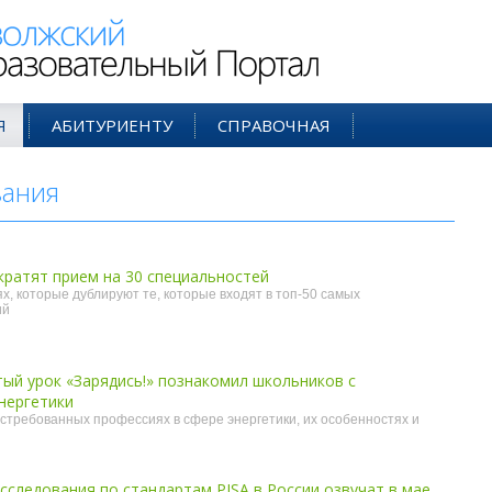
ий Образовательный Портал
Я
АБИТУРИЕНТУ
СПРАВОЧНАЯ
вания
- фев'20
екратят прием на 30 специальностей
х, которые дублируют те, которые входят в топ-50 самых
ий
ый урок «Зарядись!» познакомил школьников с
нергетики
стребованных профессиях в сфере энергетики, их особенностях и
сследования по стандартам PISA в России озвучат в мае