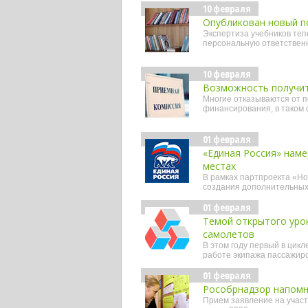
10 февраля
Опубликован новый п
Экспертиза учебников теп
персональную ответствен
10 февраля
Возможность получить
Многие отказываются от п
финансирования, в таком с
01 февраля
«Единая Россия» наме
местах
В рамках партпроекта «Н
создания дополнительных
01 февраля
Темой открытого уро
самолетов
В этом году первый в цик
работе экипажа пассажир
01 февраля
Рособрнадзор напомни
Прием заявление на участ