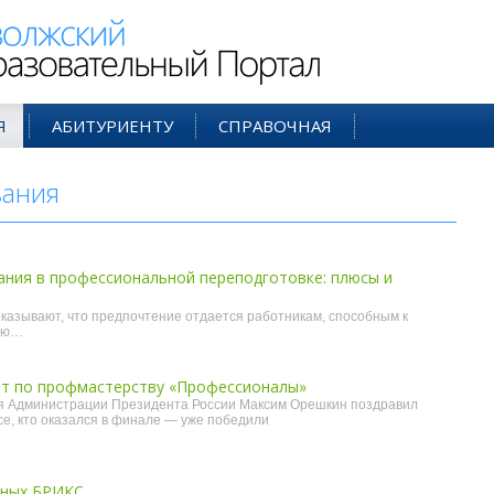
ий Образовательный Портал
Я
АБИТУРИЕНТУ
СПРАВОЧНАЯ
вания
- ноя'24
ания в профессиональной переподготовке: плюсы и
азывают, что предпочтение отдается работникам, способным к
ию…
т по профмастерству «Профессионалы»
я Администрации Президента России Максим Орешкин поздравил
все, кто оказался в финале — уже победили
еных БРИКС