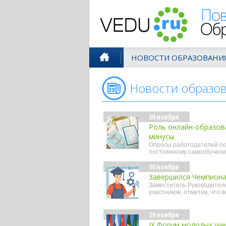
Поволжск
НОВОСТИ ОБРАЗОВАНИ
Новости образо
30 ноября
Роль онлайн-образов
минусы
Опросы работодателей пок
постоянному самообучен
30 ноября
Завершился Чемпиона
Заместитель Руководител
участников, отметив, что 
29 ноября
IX Форум молодых уч