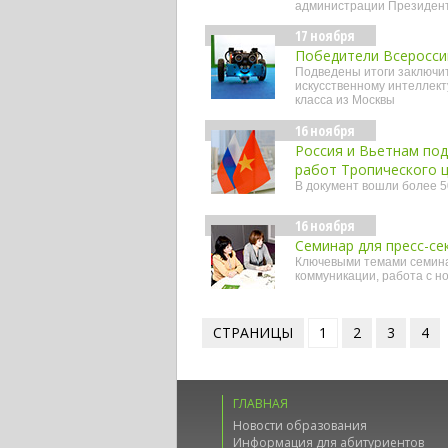
администрации Президент
17 ноября
Победители Всеросси
Подведены итоги заключи
искусственному интеллект
класса из Москвы
16 ноября
Россия и Вьетнам под
работ Тропического 
В документ вошли более 5
16 ноября
Семинар для пресс-се
Ключевыми темами семина
коммуникации, работа с но
СТРАНИЦЫ
1
2
3
4
ГЛАВНАЯ
Новости образования
Информация для абитуриентов