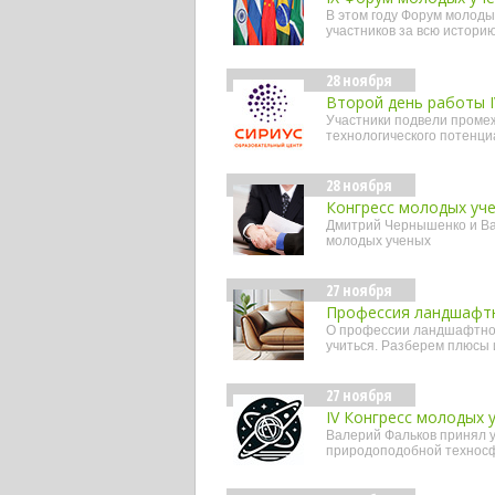
В этом году Форум молоды
участников за всю истори
28 ноября
Второй день работы I
Участники подвели промеж
технологического потенци
28 ноября
Конгресс молодых уче
Дмитрий Чернышенко и Ва
молодых ученых
27 ноября
Профессия ландшафтн
О профессии ландшафтного
учиться. Разберем плюсы 
27 ноября
IV Конгресс молодых 
Валерий Фальков принял у
природоподобной технос