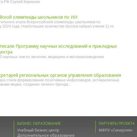
а РФ Сергей Кириенко
йской олимпиады школьников по ИИ
тельного этапа Всероссийской олимпиады школьников по
у 2024 года. Наибольшее количество баллов набрал ученик 11-го
писали Программу научных исследований и прикладных
центра
0 научных тем по экологии, медицине и материаловедению
кретарей региональных органов управления образования
ра стали формирование позитивных инфоповодов, антикризисные
выми медиа, создание личного бренда...
БИЗНЕС ОБРАЗОВАНИЕ
ПАРТНЕРЫ ПРОЕКТА
Учебный бизнес центр
МФПУ «Синергия»
Дополнительное образование