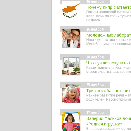
26 ноября
Почему Кипр считает
Плюсы налоговой системы 
Кипр, помимо своих турис
бизнеса
26 ноября
Молодежные лаборато
Институт статистических
Минобрнауки проанализир
26 ноября
Что лучше: покупать 
Какие главные плюсы и ми
строительства, важные нюа
25 ноября
Три способа застави
Раннее развитие речи – э
родителей. Рассмотрим ме
17 ноября
Валерий Фальков воше
«Родная игрушка»
В первом заседании оргко