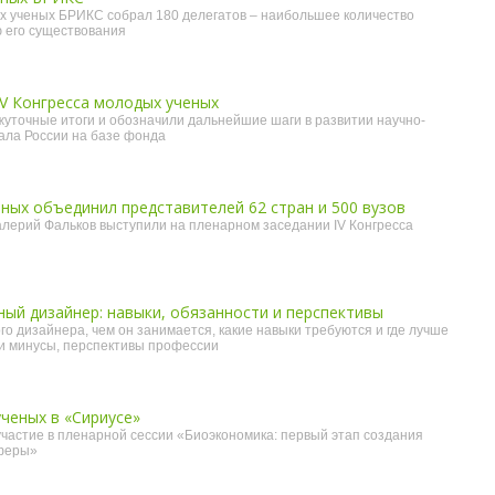
х ученых БРИКС собрал 180 делегатов – наибольшее количество
ю его существования
V Конгресса молодых ученых
уточные итоги и обозначили дальнейшие шаги в развитии научно-
ала России на базе фонда
ных объединил представителей 62 стран и 500 вузов
лерий Фальков выступили на пленарном заседании IV Конгресса
ый дизайнер: навыки, обязанности и перспективы
 дизайнера, чем он занимается, какие навыки требуются и где лучше
и минусы, перспективы профессии
ученых в «Сириусе»
частие в пленарной сессии «Биоэкономика: первый этап создания
феры»