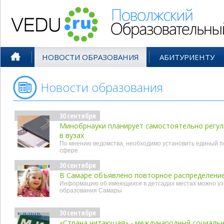
Поволжский Образовательный По
НОВОСТИ ОБРАЗОВАНИЯ
АБИТУРИЕНТУ
Новости образования
- сен'16
30 сентября
Минобрнауки планирует самостоятельно регул
в вузах
По мнению ведомства, необходимо установить единый п
сфере
30 сентября
В Самаре объявлено повторное распределение
Информацию об имеющихся в детсадах местах можно уз
образования Самары
30 сентября
«Страна читающая» - международный социальн