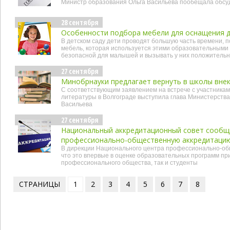
Министр образования Ольга Васильева пообещала обсуд
28 сентября
Особенности подбора мебели для оснащения д
В детском саду дети проводят большую часть времени, п
мебель, которая используется этими образовательными
безопасной для малышей и вызывать у них положитель
27 сентября
Минобрнауки предлагает вернуть в школы вне
С соответствующим заявлением на встрече с участникам
литературы в Волгограде выступила глава Министерства
Васильева
27 сентября
Национальный аккредитационный совет сообщи
профессионально-общественную аккредитаци
В дирекции Национального центра профессионально-об
что это впервые в оценке образовательных программ пр
профессионального общества, так и студенты
СТРАНИЦЫ
1
2
3
4
5
6
7
8