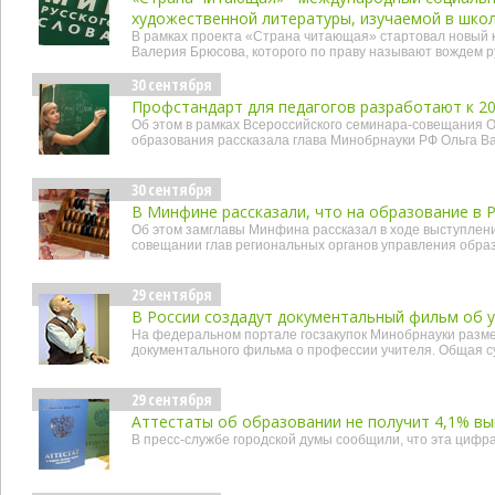
художественной литературы, изучаемой в шко
В рамках проекта «Страна читающая» стартовал новый 
Валерия Брюсова, которого по праву называют вождем р
30 сентября
Профстандарт для педагогов разработают к 20
Об этом в рамках Всероссийского семинара-совещания
образования рассказала глава Минобрнауки РФ Ольга В
30 сентября
В Минфине рассказали, что на образование в 
Об этом замглавы Минфина рассказал в ходе выступлен
совещании глав региональных органов управления обра
29 сентября
В России создадут документальный фильм об 
На федеральном портале госзакупок Минобрнауки разме
документального фильма о профессии учителя. Общая су
29 сентября
Аттестаты об образовании не получит 4,1% в
В пресс-службе городской думы сообщили, что эта цифр