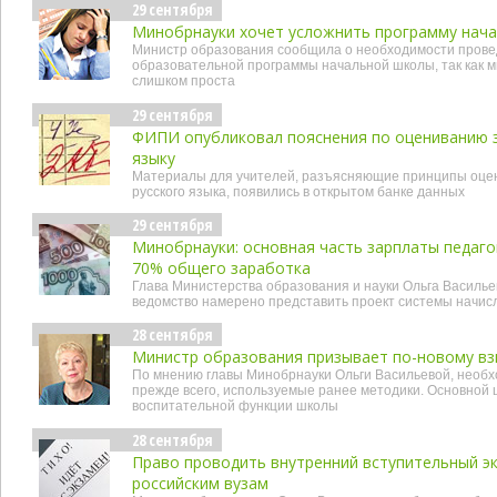
29 сентября
Минобрнауки хочет усложнить программу нач
Министр образования сообщила о необходимости прове
образовательной программы начальной школы, так как мн
слишком проста
29 сентября
ФИПИ опубликовал пояснения по оцениванию з
языку
Материалы для учителей, разъясняющие принципы оцени
русского языка, появились в открытом банке данных
29 сентября
Минобрнауки: основная часть зарплаты педаго
70% общего заработка
Глава Министерства образования и науки Ольга Василье
ведомство намерено представить проект системы начис
28 сентября
Министр образования призывает по-новому вз
По мнению главы Минобрнауки Ольги Васильевой, необхо
прежде всего, используемые ранее методики. Основной
воспитательной функции школы
28 сентября
Право проводить внутренний вступительный э
российским вузам