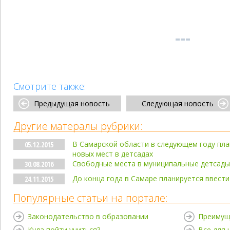
Смотрите также:
Предыдущая новость
Следующая новость
Другие матералы рубрики:
В Самарской области в следующем году пла
05.12.2015
новых мест в детсадах
Свободные места в муниципальные детсады
30.08.2016
До конца года в Самаре планируется ввести
24.11.2015
Популярные статьи на портале:
Законодательство в образовании
Преимущ
Куда пойти учиться?
Все для