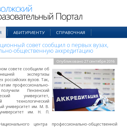
ий Образовательный Портал
Я
АБИТУРИЕНТУ
СПРАВОЧНАЯ
ионный совет сообщил о первых вузах,
льно-общественную аккредитацию
Опубликовано 27 сентября 2016
ном совете сообщили об
ешней экспертизы
 российских вузов. Так,
татам профессионально-
получили Пензенский
ческий университет,
ый технологический
й университет им. М. В.
ниверситет им. Н. П.
ационального центра профессионально-общественной