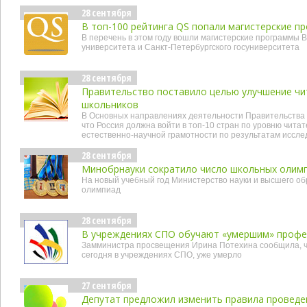
28 сентября
В топ-100 рейтинга QS попали магистерские п
В перечень в этом году вошли магистерские программы 
университета и Санкт-Петербургского госуниверситета
28 сентября
Правительство поставило целью улучшение чи
школьников
В Основных направлениях деятельности Правительства Р
что Россия должна войти в топ-10 стран по уровню чита
естественно-научной грамотности по результатам иссле
28 сентября
Минобрнауки сократило число школьных олим
На новый учебный год Министерство науки и высшего об
олимпиад
28 сентября
В учреждениях СПО обучают «умершим» профе
Замминистра просвещения Ирина Потехина сообщила, ч
сегодня в учреждениях СПО, уже умерло
27 сентября
Депутат предложил изменить правила проведе