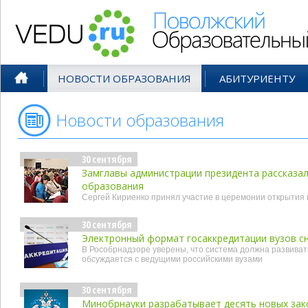
Поволжский Образовательный По
НОВОСТИ ОБРАЗОВАНИЯ
АБИТУРИЕНТУ
Новости образования
- сен'18
30 сентября
Замглавы администрации президента рассказал
образования
Сергей Кириенко принял участие в церемонии открытия
30 сентября
Электронный формат госаккредитации вузов сни
В Рособрнадзоре уверены, что система должна развиват
обсуждается с ведущими российскими вузами
30 сентября
Минобрнауки разрабатывает десять новых за