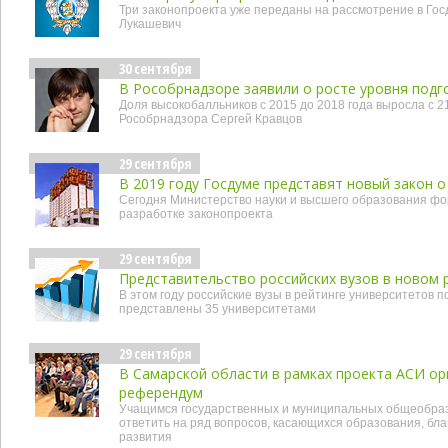
Три законопроекта уже переданы на рассмотрение в Го
Лукашевич
30 сентября
В Рособрнадзоре заявили о росте уровня подг
Доля высокобалльников с 2015 до 2018 года выросла с 2
Рособрнадзора Сергей Кравцов
29 сентября
В 2019 году Госдуме представят новый закон о
Сегодня Министерство науки и высшего образования фо
разработке законопроекта
29 сентября
Представительство российских вузов в новом 
В этом году российские вузы в рейтинге университетов 
представлены 35 университетами
29 сентября
В Самарской области в рамках проекта АСИ ор
референдум
Учащимся государственных и муниципальных общеобра
ответить на ряд вопросов, касающихся образования, бла
развития