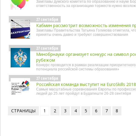
Замглавы думского комитета по образованию и науке Бо
ответственность за организацию торжеств нужно возложи
27 сентября
Кабмин рассмотрит возможность изменения пр
Замглавы Правительства Татьяна Голикова отметила, ч
приняты очень давно и требуют совершенствования
27 сентября
Минобрнауки организует конкурс на символ ро
рубежом
Конкурс проводится в рамках реализации приоритетного
потенциала российской системы образования»
27 сентября
Российская команда выступит на EuroSkills 2018
Самые масштабные соревнования Европы по профессио
людей до 25 лет пройдут в Будапеште 26-28 сентября
СТРАНИЦЫ
1
2
3
4
5
6
7
8