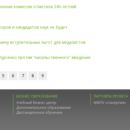
онная комиссия отметила 240-летний
торов и кандидатов наук не будет
мену вступительных льгот для медалистов
урсенко против “насильственного” введения
5
6
7
8
9
БИЗНЕС ОБРАЗОВАНИЕ
ПАРТНЕРЫ ПРОЕКТА
Учебный бизнес центр
МФПУ «Синергия»
Дополнительное образование
Дистанционное обучение