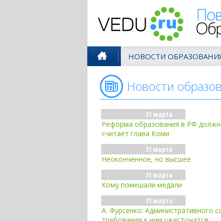
Поволжск
НОВОСТИ ОБРАЗОВАНИ
Новости образо
31 марта
Реформа образования в РФ должна
считает глава Коми
31 марта
Неоконченное, но высшее
31 марта
Кому помешали медали
31 марта
А. Фурсенко: Административного с
требования к ним ужесточатся