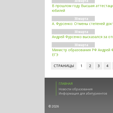
30 марта
В прошлом году Высшая аттестаци
юбилей
30 марта
А. Фурсенко: Отмены степеней док
30 марта
Андрей Фурсенко высказался за от
30 марта
Министр образования РФ Андрей Ф
ЕГЭ
СТРАНИЦЫ
1
2
3
4
ГЛАВНАЯ
Новости образования
Информация для абитуриентов
© 2026