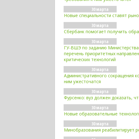
30 марта
Новые специальности ставят рынок
30 марта
Сбербанк помогает получить обр
30 марта
ГУ-ВШЭ по заданию Министерства 
перечень приоритетных направлени
критических технологий
30 марта
Административного сокращения кол
ним ужесточатся
30 марта
Фурсенко: вуз должен доказать, ч
30 марта
Новые образовательные технолог
30 марта
Минобразования реабилитирует р