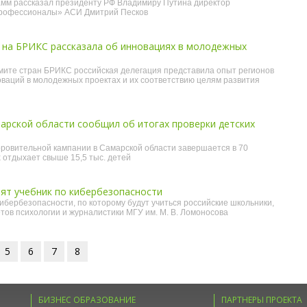
амм рассказал президенту РФ Владимиру Путина директор
рофессионалы» АСИ Дмитрий Песков
 на БРИКС рассказала об инновациях в молодежных
мите стран БРИКС российская делегация представила опыт регионов
ваций в молодежных проектах и их соответствию целям развития
арской области сообщил об итогах проверки детских
ровительной кампании в Самарской области завершается в 70
х отдыхает свыше 15,5 тыс. детей
ят учебник по кибербезопасности
кибербезопасности, по которому будут учиться российские школьники,
тов психологии и журналистики МГУ им. М. В. Ломоносова
5
6
7
8
БИЗНЕС ОБРАЗОВАНИЕ
ПАРТНЕРЫ ПРОЕКТА