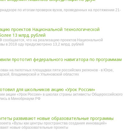
рнадзоре по итогам проверок вузов, проведенных на протяжении 21-
зацию проектов Национальной технологической
олее 13 млрд. рублей
Ф сообщается, что на реализацию проектов Национальной
вы в 2018 оду предусмотрено 13,2 млрд. рублей
авили прототип федерального навигатора по программам
ован на пилотных площадках пяти российских регионов - в Югре,
дской, Владимирской и Ульяновской областях
отовил для школьников акцию «Урок России»
ии акции «Урок России» в школах страны активисты Общероссийского
лись в Минобрнауки РФ
итеты развивают новые образовательные программы
роекта «Вузы как центры пространства создания инноваций»
ивают новые образовательные проекты