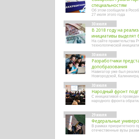
специальностям
Об этом сообщили в Рособ
27 июля этого года
30 июля
В 2018 году на реали
инициативы выделят б
На сайте правительства Р
технологической инициати
30 июля
Разработчики предст
допобразования
Навигатор уже был реализ
Новгородской, Калинингра
30 июля
Народный фронт подг
С инициативой о проведен
народного фронта обрати
29 июля
Федеральные универс
В рамках приоритетного п
отечественные вузы разв