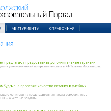
ий Образовательный Портал
Я
АБИТУРИЕНТУ
СПРАВОЧНАЯ
вания
- июл'17
м предлагают предоставить дополнительные гарантии
упила уполномоченный по правам человека в РФ Татьяна Москалькова
омбудсмена проверят качество питания в учебных
ющего мониторинга представители аппарата договорились с
ОНФ «За честные закупки»
ая академия лишилась аккредитации по двум