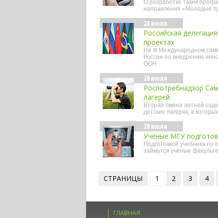
О разработке таких прогр
направления «Молодые п
28 июля
Российская делегация
проектах
На III Международном сам
России по внедрению инно
ООН
28 июля
Роспотребнадзор Сам
лагерей
Вторая смена летней оздо
детских лагерях, в которы
28 июля
Ученые МГУ подготов
Подготовкой учебника по 
займутся ученые факульте
СТРАНИЦЫ
1
2
3
4
ГЛАВНАЯ