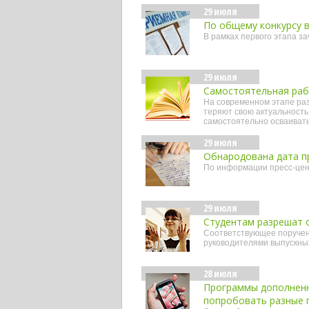
29 июля
По общему конкурсу в
В рамках первого этапа з
29 июля
Самостоятельная раб
На современном этапе ра
теряют свою актуальность
самостоятельно осваиват
29 июля
Обнародована дата п
По информации пресс-цент
29 июля
Студентам разрешат о
Соответствующее поручени
руководителями выпускны
28 июля
Программы дополненн
попробовать разные 