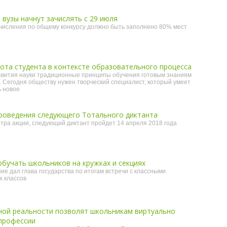
 вузы начнут зачислять с 29 июля
ачисления по общему конкурсу должно быть заполнено 80% мест
ота студента в контексте образовательного процесса
звития науки традиционные принципы обучения готовым знаниям
. Сегодня обществу нужен творческий специалист, который умеет
ь новое
роведения следующего Тотального диктанта
ра акции, следующий диктант пройдет 14 апреля 2018 года
бучать школьников на кружках и секциях
е дал глава государства по итогам встречи с классными
х классов
ой реальности позволят школьникам виртуально
профессии