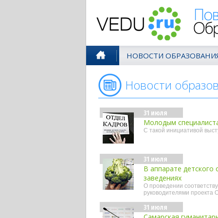
Поволжск
НОВОСТИ ОБРАЗОВАНИ
Новости образо
31 июля
Молодым специалиста
С такой инициативой выст
31 июля
В аппарате детского 
заведениях
О проведении соответству
руководителями проекта 
31 июля
Самарская гуманитарн