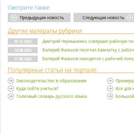
Смотрите также:
Предыдущая новость
Следующая новость
Другие матералы рубрики:
Дмитрий Чернышенко совершил рабочую по
07.12.2024
Валерий Фальков посетил Камчатку с рабо
10.08.2024
Валерий Фальков находится с рабочей пое
17.05.2024
Популярные статьи на портале:
Законодательство в образовании
Преимущ
Куда пойти учиться?
Все для
Толковый словарь русского языка
Большой