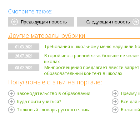
Смотрите также:
Предыдущая новость
Следующая новость
Другие матералы рубрики:
Требования к школьному меню нарушили бо
01.03.2021
Второй иностранный язык больше не являет
26.07.2021
школах
Минпросвещения предлагает ввести запрет
08.02.2021
образовательный контент в школах
Популярные статьи на портале:
Законодательство в образовании
Преимущ
Куда пойти учиться?
Все для
Толковый словарь русского языка
Большой