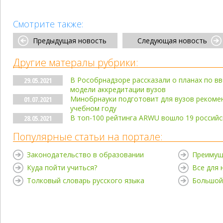
Смотрите также:
Предыдущая новость
Следующая новость
Другие матералы рубрики:
В Рособрнадзоре рассказали о планах по 
29.05.2021
модели аккредитации вузов
Минобрнауки подготовит для вузов рекоме
01.07.2021
учебном году
В топ-100 рейтинга ARWU вошло 19 российс
28.05.2021
Популярные статьи на портале:
Законодательство в образовании
Преимущ
Куда пойти учиться?
Все для
Толковый словарь русского языка
Большой