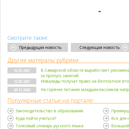
Смотрите также:
Предыдущая новость
Следующая новость
Другие матералы рубрики:
В Самарской области выработают рекоменд
13.01.2021
за пропуск занятий
Инвалиды получат право на бесплатное вт
12.01.2021
На горячее питание младшеклассников напр
04.12.2020
Популярные статьи на портале:
Законодательство в образовании
Преимущ
Куда пойти учиться?
Все для
Толковый словарь русского языка
Большой