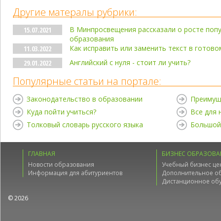
Другие матералы рубрики:
В Минпросвещения рассказали о росте попу
15.07.2021
образования
Как исправить или заменить текст в готов
11.03.2022
Английский с нуля - стоит ли учить?
29.01.2022
Популярные статьи на портале:
Законодательство в образовании
Преимущ
Куда пойти учиться?
Все для
Толковый словарь русского языка
Большой
ГЛАВНАЯ
БИЗНЕС ОБРАЗОВА
Новости образования
Учебный бизнес це
Информация для абитуриентов
Дополнительное о
Дистанционное об
© 2026