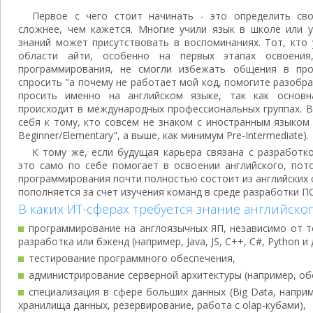
Первое с чего стоит начинать - это определить св
сложнее, чем кажется. Многие учили язык в школе или у
знаний может присутствовать в воспоминаниях. Тот, кто 
области айти, особенно на первых этапах освоения,
программирования, не смогли избежать общения в пр
спросить "а почему не работает мой код, помогите разобр
просить именно на английском языке, так как основ
происходит в международных профессиональных группах. В
себя к тому, кто совсем не знаком с иностранным языком (
Beginner/Elementary", а выше, как минимум Pre-Intermediate).
К тому же, если будущая карьера связана с разработк
это само по себе помогает в освоении английского, пот
программирования почти полностью состоит из английских 
пополняется за счет изучения команд в среде разработки П
В каких ИТ-сферах требуется знание английског
программирование на англоязычных ЯП, независимо от то
разработка или бэкенд (например, Java, JS, C++, C#, Python и д
тестирование программного обеспечения,
администрирование серверной архитектуры (например, об
специализация в сфере больших данных (Big Data, напри
хранилища данных, резервирование, работа с olap-кубами),