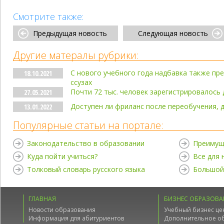
Смотрите также:
Предыдущая новость
Следующая новость
Другие матералы рубрики:
С нового учебного года надбавка также пр
18.10.2021
ссузах
Почти 72 тыс. человек зарегистрировалось 
27.05.2021
Доступен ли фриланс после переобучения, д
13.01.2022
Популярные статьи на портале:
Законодательство в образовании
Преимущ
Куда пойти учиться?
Все для
Толковый словарь русского языка
Большой
ГЛАВНАЯ
БИЗНЕС ОБРАЗОВА
Новости образования
Учебный бизнес це
Информация для абитуриентов
Дополнительное о