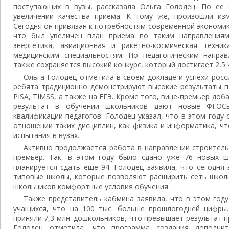
поступающих в вузы, рассказала Ольга Голодец. По ее 
увеличении качества приема. К тому же, произошли из
Сегодня он привязан к потребностям современной экономи
что был увеличен план приема по таким направлениям,
энергетика, авиационная и ракетно-космическая техни
медицинским специальностям. По педагогическим напра
также сохраняется высокий конкурс, который достигает 2,5 
Ольга Голодец отметила в своем докладе и успехи росс
ребята традиционно демонстрируют высокие результаты п
PISA, TIMSS, а также на ЕГЭ. Кроме того, вице-премьер до
результат в обучении школьников дают новые ФГО
квалификации педагогов. Голодец указал, что в этом год
отношении таких дисциплин, как физика и информатика, ч
испытания в вузах.
Активно продолжается работа в направлении строитель
премьер. Так, в этом году было сдано уже 76 новых ш
планируется сдать еще 94. Голодец заявила, что сегодня
типовые школы, которые позволяют расширить сеть школь
школьников комфортные условия обучения.
Также представитель кабмина заявила, что в этом году
учащихся, что на 100 тыс. больше прошлогодней цифры.
приняли 7,3 млн. дошкольников, что превышает результат п
Голодец отметила, что программа создания дополни