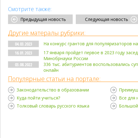
Смотрите также:
Предыдущая новость
Следующая новость
Другие матералы рубрики:
На конкурс грантов для популяризаторов на
04.03.2023
17 января пройдет первое в 2023 году зас
16.01.2023
Минобрнауки России
336 тыс. абитуриентов воспользовались су
03.08.2022
онлайн
Популярные статьи на портале:
Законодательство в образовании
Преимущ
Куда пойти учиться?
Все для
Толковый словарь русского языка
Большой