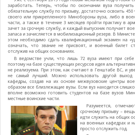
заработать. Теперь, чтобы по окончании вуза получит
обязательную службу по призыву, достаточно освоить 450
своего или прикрепленного Минобороны вуза, либо в вое
части, а также в течение 3 месяцев пройти практику в арм
зачет за срочную службу, и каждый выпускник получает во
запаса и зачисляется в мобилизационный резерв. В Минист
этом необходимо сдать квалификационный экзамен на «уд
означать, что звание не присвоят, и военный билет с
отслужив на общих основаниях.
В ведомстве учли, что лишь 72 вуза имеют при себ
поэтому на базе существующих ресурсов идея альтернативн
не реализуема. При этом, как считают в Генштабе ВС, и у
не самый лучший. Можно использовать другой выход 
кафедры, создав на их основе межвузовские центры вое
образом все близлежащие вузы. Если вуз находится слишк
вполне возможно готовить студентов на базе вузов Мин
местные воинские части.
Разумеется, отмечаю
срочному призыву – вещ
идти служить на общих о
на военных кафедрах и н
просто отслужить год.