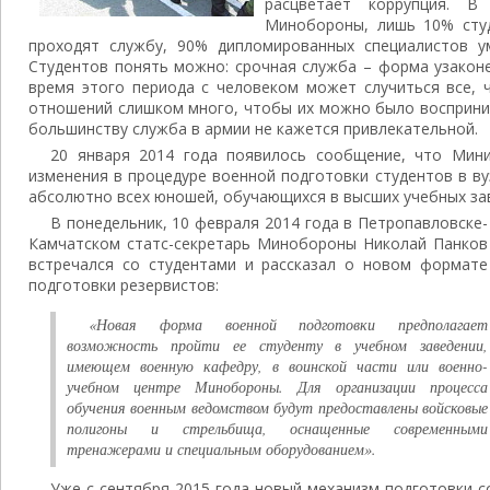
расцветает коррупция. В
Минобороны, лишь 10% студ
проходят службу, 90% дипломированных специалистов у
Студентов понять можно: срочная служба – форма узаконе
время этого периода с человеком может случиться все, ч
отношений слишком много, чтобы их можно было восприним
большинству служба в армии не кажется привлекательной.
20 января 2014 года появилось сообщение, что Мин
изменения в процедуре военной подготовки студентов в в
абсолютно всех юношей, обучающихся в высших учебных за
В понедельник, 10 февраля 2014 года в Петропавловске-
Камчатском статс-секретарь Минобороны Николай Панков
встречался со студентами и рассказал о новом формате
подготовки резервистов:
«Новая форма военной подготовки предполагает
возможность пройти ее студенту в учебном заведении,
имеющем военную кафедру, в воинской части или военно-
учебном центре Минобороны. Для организации процесса
обучения военным ведомством будут предоставлены войсковые
полигоны и стрельбища, оснащенные современными
тренажерами и специальным оборудованием».
Уже с сентября 2015 года новый механизм подготовки с