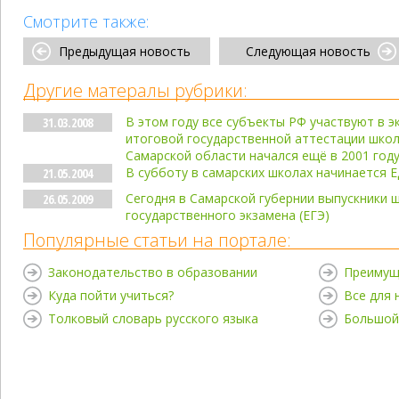
Смотрите также:
Предыдущая новость
Следующая новость
Другие матералы рубрики:
В этом году все субъекты РФ участвуют в 
31.03.2008
итоговой государственной аттестации школ
Самарской области начался ещё в 2001 год
В субботу в самарских школах начинается 
21.05.2004
Сегодня в Самарской губернии выпускники ш
26.05.2009
государственного экзамена (ЕГЭ)
Популярные статьи на портале:
Законодательство в образовании
Преимущ
Куда пойти учиться?
Все для
Толковый словарь русского языка
Большой