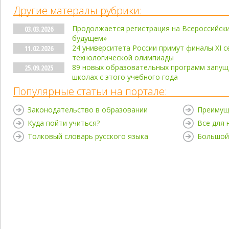
Другие матералы рубрики:
Продолжается регистрация на Всероссийски
03.03.2026
будущем»
24 университета России примут финалы XI 
11.02.2026
технологической олимпиады
89 новых образовательных программ запущ
25.09.2025
школах с этого учебного года
Популярные статьи на портале:
Законодательство в образовании
Преимущ
Куда пойти учиться?
Все для
Толковый словарь русского языка
Большой