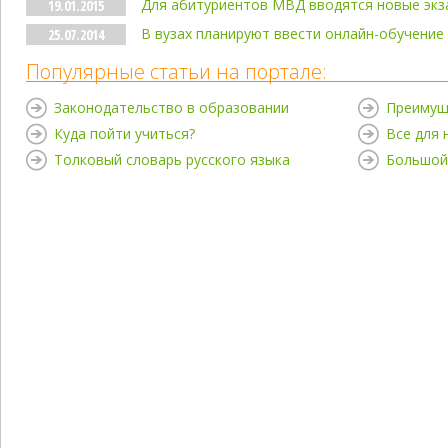
Для абитуриентов МВД вводятся новые эк
19.01.2015
В вузах планируют ввести онлайн-обучение
25.07.2014
Популярные статьи на портале:
Законодательство в образовании
Преимущ
Куда пойти учиться?
Все для
Толковый словарь русского языка
Большой