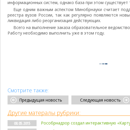
информационных систем, однако база при этом существует 
Еще одним важным аспектом Минобрнауки считает подд
реестра вузов России, так как регулярно появляются нов
ликвидация либо реорганизация действующих.
Всего на выполнение заказа образовательное ведомство 
Работу необходимо выполнить уже в этом году.
Смотрите также:
Предыдущая новость
Следующая новость
Другие матералы рубрики:
Рособрнадзор создал интерактивную «Карт
08.05.2015