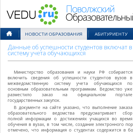
Поволжский Образовательный По
НОВОСТИ ОБРАЗОВАНИЯ
АБИТУРИЕНТУ
Данные об успешности студентов включат 
систему учета обучающихся
Министерство образования и науки РФ собирается
включить сведения об успешности студентов вузов в
межведомственную систему учета обучающихся по
основным образовательным программам. Ведомство уже
разместило заказ на официальном портале
государственных закупок.
В документе на сайте указано, что выполнение заказа
образовательного ведомства предусматривает сбор
полной информации о достижениях учащихся во время
обучения в вузах, в том числе, создание электронного по
отмечено, что информация о студентах содержится в б