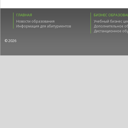
ГЛАВНАЯ
БИЗНЕС ОБРАЗОВА
Новости образования
Учебный бизнес це
Информация для абитуриентов
Дополнительное о
Дистанционное об
© 2026