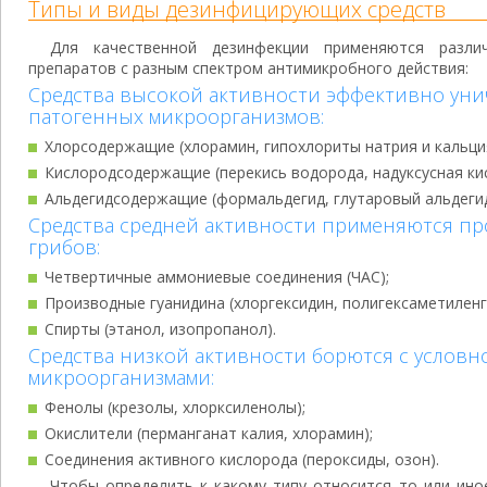
Типы и виды дезинфицирующих средств
Для качественной дезинфекции применяются разл
препаратов с разным спектром антимикробного действия:
Средства высокой активности эффективно ун
патогенных микроорганизмов:
Хлорсодержащие (хлорамин, гипохлориты натрия и кальция
Кислородсодержащие (перекись водорода, надуксусная кис
Альдегидсодержащие (формальдегид, глутаровый альдегид
Средства средней активности применяются пр
грибов:
Четвертичные аммониевые соединения (ЧАС);
Производные гуанидина (хлоргексидин, полигексаметиленг
Спирты (этанол, изопропанол).
Средства низкой активности борются с услов
микроорганизмами:
Фенолы (крезолы, хлорксиленолы);
Окислители (перманганат калия, хлорамин);
Соединения активного кислорода (пероксиды, озон).
Чтобы определить к какому типу относится то или ин