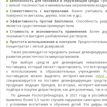
Безопасность для человека и окружающей среды
. Пр
с низкой токсичностью и минимальным загрязнением воздух
Совместимость с материалами
. Важно учитывать в
поверхности (металлы, дерево, пластик и др.).
Эффективность против биопленок
. Способность раз
является существенным преимуществом.
Стоимость и экономичность применения
. Более до
оказываются выгоднее разбавленных растворов.
Простота использования и контроля
. Предпочтительн
концентратах с легкой дозировкой.
Также рекомендуется чередовать разные дезинфицирую
развития резистентности микроорганизмов.
При выборе средств для дезинфекции немаловаж
поставщика, который сможет гарантировать, что вся прод
к использованию в образовательных учреждениях Ро
поставщиков можно выделить интернет-магазин «
Med 
специализируется на поставке дезинфицирующих средств
продукция ведущих брендов, во-вторых, интернет-магаз
подбора и покупки дезрастворов, как для розничных, так и 
По данным Роспотребнадзора, в 2021 году в российск
выявлено более 5,5 тысяч случаев нарушения санитарно-эп
с условиями воспитания и обучения детей. Эти цифры с