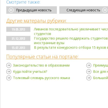
Смотрите также:
Предыдущая новость
Следующая новость
Другие матералы рубрики:
Ливанов последовательно увеличивает числ
19.05.2013
студентов
Государство решило поддержать студентов
31.12.2013
иностранные вузы
В результате конкурсного отбора 15 вузов 
15.07.2013
Популярные статьи на портале:
Законодательство в образовании
Преимущ
Куда пойти учиться?
Все для
Толковый словарь русского языка
Большой