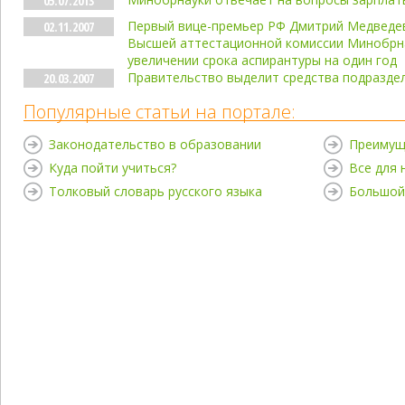
05.07.2013
Первый вице-премьер РФ Дмитрий Медведев
02.11.2007
Высшей аттестационной комиссии Минобрна
увеличении срока аспирантуры на один год
Правительство выделит средства подразде
20.03.2007
Популярные статьи на портале:
Законодательство в образовании
Преимущ
Куда пойти учиться?
Все для
Толковый словарь русского языка
Большой