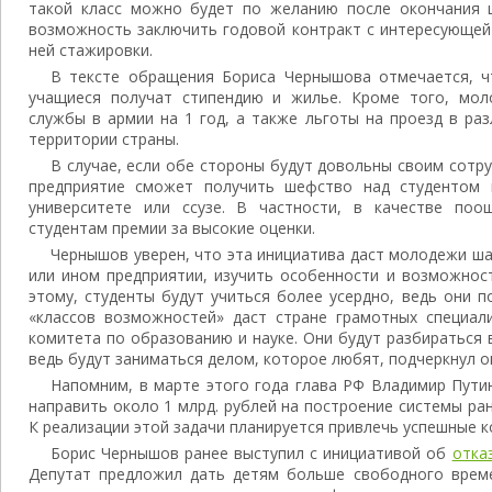
такой класс можно будет по желанию после окончания 
возможность заключить годовой контракт с интересующей
ней стажировки.
В тексте обращения Бориса Чернышова отмечается, ч
учащиеся получат стипендию и жилье. Кроме того, мол
службы в армии на 1 год, а также льготы на проезд в ра
территории страны.
В случае, если обе стороны будут довольны своим сотр
предприятие сможет получить шефство над студентом 
университете или ссузе. В частности, в качестве поо
студентам премии за высокие оценки.
Чернышов уверен, что эта инициатива даст молодежи ша
или ином предприятии, изучить особенности и возможнос
этому, студенты будут учиться более усердно, ведь они 
«классов возможностей» даст стране грамотных специали
комитета по образованию и науке. Они будут разбираться 
ведь будут заниматься делом, которое любят, подчеркнул о
Напомним, в марте этого года глава РФ Владимир Путин
направить около 1 млрд. рублей на построение системы р
К реализации этой задачи планируется привлечь успешные к
Борис Чернышов ранее выступил с инициативой об
отка
Депутат предложил дать детям больше свободного време