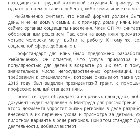
находящихся в трудной жизненной ситуации. К примеру, е
однако не с кем оставить ребенка, либо семья является ма
Рыбальченко считает, что новый формат должен быт
день, и не на дому у семьи, а, к примеру, дома у няни. И
сейчас органам соцзащиты населения. Член ОП РФ считает
обоснованным решением. Так, если на дому няня присматр
четыре человека могут выйти на работу. К тому же, с
социальной сфере, добавил он.
Профстандарт для нянь было предложено разработа
Рыбальченко. Он отметил, что услуга присмотра и
популярностью для детей в возрасте до 3-х лет. К том
значительное число негосударственных организаций.
требований к специалистам, которые оказывают такие ус
2016 году был выделен президентский грант, с помощ
профессиональный стандарт нянь.
Проект сегодня обсуждается на разных площадках, доб
документ будет направлен в Минтруда для рассмотрения.
этого документа упростит жизнь регионам в деле разрабо
внесения в их перечень ухода и присмотра за детьми. У
пилотном варианте в ряде регионов. При этом стандарт бу
деятельности, добавил эксперт.