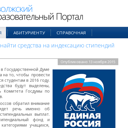
ий Образовательный Портал
Я
АБИТУРИЕНТУ
СПРАВОЧНАЯ
 найти средства на индексацию стипендий
Опубликовано 13 ноября 2015
 в Государственной Думе
а на то, чтобы провести
 студентам в 2016 году.
дства будут выделены,
ль Комитета Госдумы по
в.
россов обратил внимание
идет речь именно об
стипендиальных выплат.
типендиальный фонд и
 категориями учащихся,