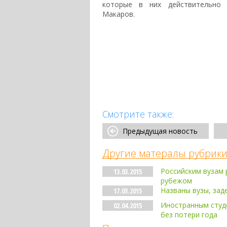
которые в них действительно 
Макаров.
Смотрите также:
Предыдущая новость
Другие матералы рубрики
Российским вузам
13.03.2015
рубежом
Названы вузы, зад
17.03.2015
Иностранным студе
02.04.2015
без потери года