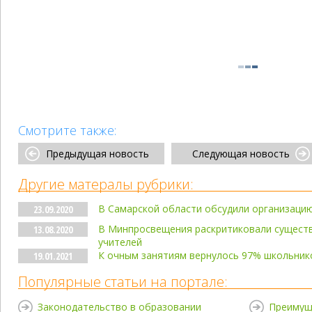
Смотрите также:
Предыдущая новость
Следующая новость
Другие матералы рубрики:
В Самарской области обсудили организацию
23.09.2020
В Минпросвещения раскритиковали существ
13.08.2020
учителей
К очным занятиям вернулось 97% школьник
19.01.2021
Популярные статьи на портале:
Законодательство в образовании
Преимущ