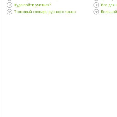
Куда пойти учиться?
Все для
Толковый словарь русского языка
Большой