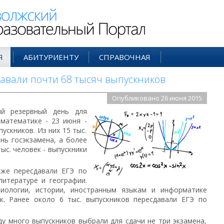
ий Образовательный Портал
Я
АБИТУРИЕНТУ
СПРАВОЧНАЯ
давали почти 68 тысяч выпускников
Опубликовано 26 июня 2015
ый резервный день для
математике - 23 июня -
ускников. Из них 15 тыс.
нь госэкзамена, а более
тыс. человек - выпускники
кже пересдавали ЕГЭ по
литературе и географии.
биологии, истории, иностранным языкам и информатике
ек. Ранее около 6 тыс. выпускников пересдавали ЕГЭ по
ду много выпускников выбрали для сдачи не три экзамена,