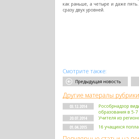
как раньше, а четыре и даже пять
сразу двух уровней.
Смотрите также:
Предыдущая новость
Другие матералы рубрики
Рособрнадзор види
03.12.2014
образования в 5-7
Учителя из регион
20.07.2014
16 учащихся попла
01.04.2015
Популярные статьи на по