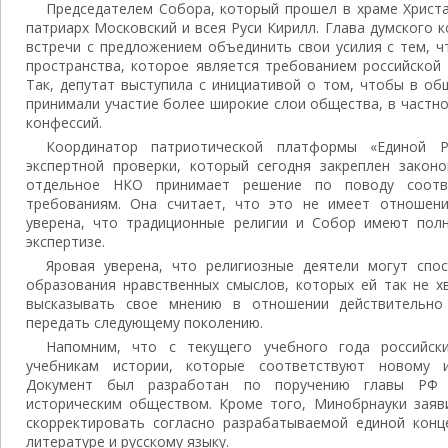
Председателем Собора, который прошел в храме Христа
патриарх Московский и всея Руси Кирилл. Глава думского 
встречи с предложением объединить свои усилия с тем, 
пространства, которое является требованием российской 
Так, депутат выступила с инициативой о том, чтобы в об
принимали участие более широкие слои общества, в частн
конфессий.
Координатор патриотической платформы «Единой Р
экспертной проверки, который сегодня закреплен законо
отдельное НКО принимает решение по поводу соотв
требованиям. Она считает, что это не имеет отношени
уверена, что традиционные религии и Собор имеют пол
экспертизе.
Яровая уверена, что религиозные деятели могут спо
образования нравственных смыслов, которых ей так не х
высказывать свое мнению в отношении действительно
передать следующему поколению.
Напомним, что с текущего учебного года российск
учебникам истории, которые соответствуют новому ис
Документ был разработан по поручению главы РФ 
историческим обществом. Кроме того, Минобрнауки заяви
скорректировать согласно разрабатываемой единой конц
литературе и русскому языку.